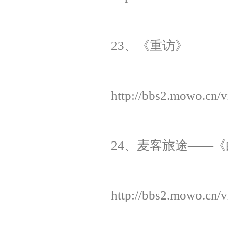
23、《重访》
http://bbs2.mowo.cn/
24、麦客旅途——《
http://bbs2.mowo.cn/