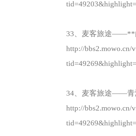
tid=49203&highli
33、麦客旅途——**的天
http://bbs2.mowo.cn/
tid=49269&highli
34、麦客旅途——青海的
http://bbs2.mowo.cn/
tid=49269&highli